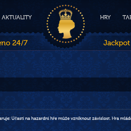
AKTUALITY
HRY
TA
eno 24/7
Jackpot
varuje: Účastí na hazardní hře může vzniknout závislost. Hra mláde