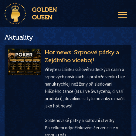
GOLDEN
QUEEN
Aktuality
Hot news: Srpnové pátky a
Zejdiniho víceboj!
Vítejte u článku královéhradeckých casin o
srpnových novinkách, a protože venku taje
nanuk rychleji než ženy při sledování
Hříšného tance (ať už ve Swayzeho, či vaší
produkci), dovolíme si tyto novinky označit
jako hot news!
Goldenovské pátky a kultovní čtvrtky
Po celkem odpočinkovém červenci se v
srpnu u nás ...