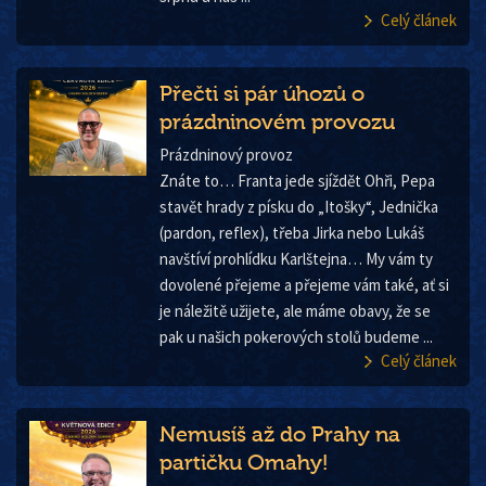
Celý článek
Přečti si pár úhozů o
prázdninovém provozu
Prázdninový provoz
Znáte to… Franta jede sjíždět Ohři, Pepa
stavět hrady z písku do „Itošky“, Jednička
(pardon, reflex), třeba Jirka nebo Lukáš
navštíví prohlídku Karlštejna… My vám ty
dovolené přejeme a přejeme vám také, ať si
je náležitě užijete, ale máme obavy, že se
pak u našich pokerových stolů budeme ...
Celý článek
Nemusíš až do Prahy na
partičku Omahy!