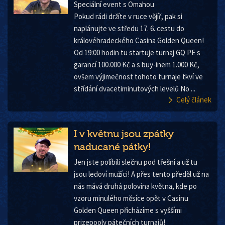
Speciální event s Omahou
Pokud rádi držíte v ruce vějíř, pak si
naplánujte ve středu 17. 6. cestu do
královéhradeckého Casina Golden Queen!
Od 19:00 hodin tu startuje turnaj GQ PE s
garancí 100.000 Kč a s buy-inem 1.000 Kč,
ovšem výjimečnost tohoto turnaje tkví ve
střídání dvacetiminutových levelů No ...
Celý článek
I v květnu jsou zpátky
naducané pátky!
Jen jste políbili slečnu pod třešní a už tu
jsou ledoví mužíci! A přes tento předěl už na
nás mává druhá polovina května, kde po
vzoru minulého měsíce opět v Casinu
Golden Queen přicházíme s vyššími
prizepooly pátečních turnajů!