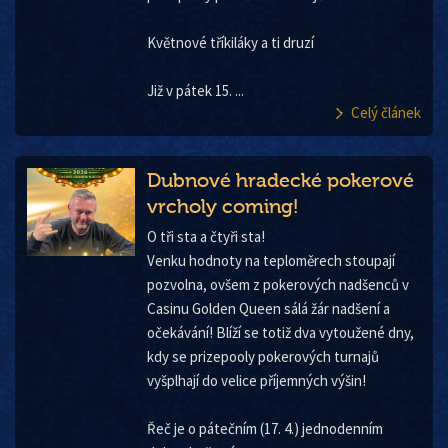
Květnové tříkiláky a ti druzí
Již v pátek 15. ...
Celý článek
Dubnové hradecké pokerové
vrcholy coming!
O tři sta a čtyři sta!
Venku hodnoty na teploměrech stoupají
pozvolna, ovšem z pokerových nadšenců v
Casinu Golden Queen sálá žár nadšení a
očekávání! Blíží se totiž dva vytoužené dny,
kdy se prizepooly pokerových turnajů
vyšplhají do velice příjemných výšin!
Řeč je o pátečním (17. 4.) jednodenním