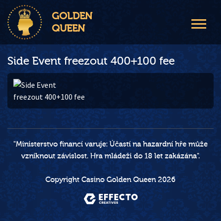
GOLDEN
QUEEN
Side Event freezout 400+100 fee
"Ministerstvo financí varuje: Účastí na hazardní hře může
vzniknout závislost. Hra mládeži do 18 let zakázána".
Copyright Casino Golden Queen 2026