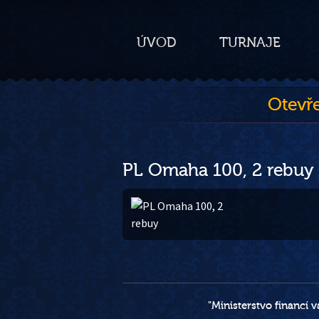
ÚVOD
TURNAJE
Otevř
PL Omaha 100, 2 rebuy
"Ministerstvo financí 