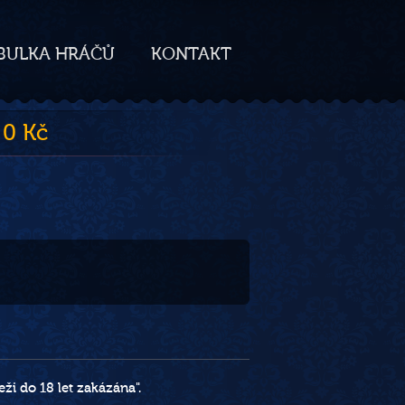
BULKA HRÁČŮ
KONTAKT
 0 Kč
ži do 18 let zakázána".