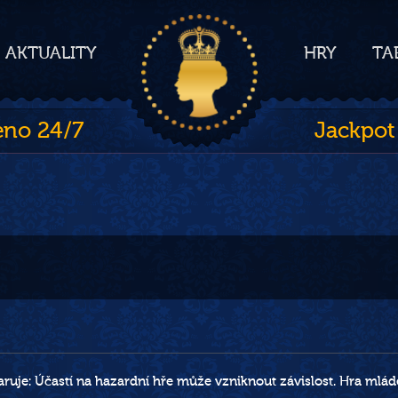
AKTUALITY
HRY
TA
eno 24/7
Jackpot
varuje: Účastí na hazardní hře může vzniknout závislost. Hra mláde