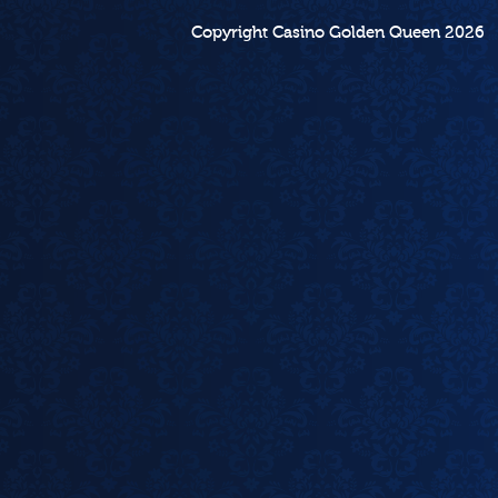
Copyright Casino Golden Queen 2026