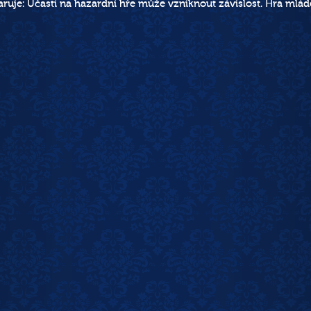
varuje: Účastí na hazardní hře může vzniknout závislost. Hra mláde