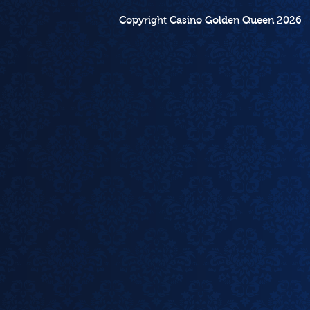
Copyright Casino Golden Queen 2026