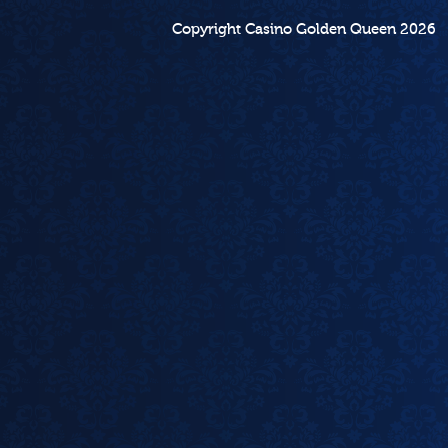
Copyright Casino Golden Queen 2026