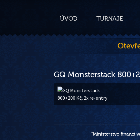
ÚVOD
TURNAJE
Otevř
GQ Monsterstack 800+20
"Ministerstvo financí 