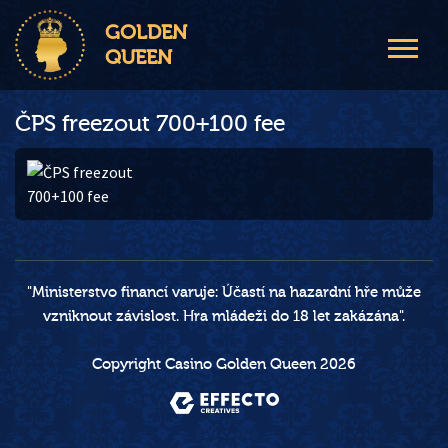
GOLDEN
QUEEN
ČPS freezout 700+100 fee
"Ministerstvo financí varuje: Účastí na hazardní hře může
vzniknout závislost. Hra mládeži do 18 let zakázána".
Copyright Casino Golden Queen 2026