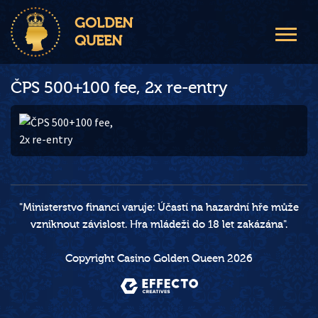
GOLDEN
QUEEN
ČPS 500+100 fee, 2x re-entry
"Ministerstvo financí varuje: Účastí na hazardní hře může
vzniknout závislost. Hra mládeži do 18 let zakázána".
Copyright Casino Golden Queen 2026