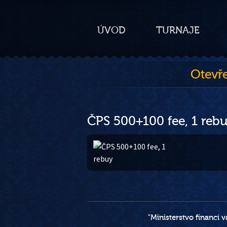
ÚVOD
TURNAJE
Otevř
ČPS 500+100 fee, 1 reb
"Ministerstvo financí 