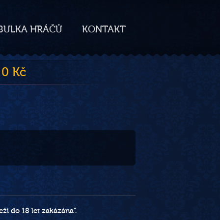
BULKA HRÁČŮ
KONTAKT
 0 Kč
ži do 18 let zakázána".