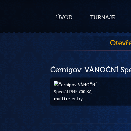
ÚVOD
TURNAJE
Otevř
Černigov: VÁNOČNÍ Spec