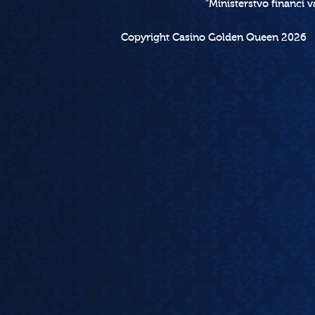
"Ministerstvo financí 
Copyright Casino Golden Queen 2026