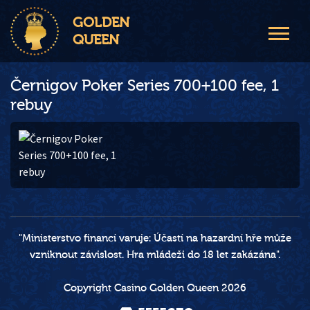
GOLDEN
QUEEN
Černigov Poker Series 700+100 fee, 1
rebuy
"Ministerstvo financí varuje: Účastí na hazardní hře může
vzniknout závislost. Hra mládeži do 18 let zakázána".
Copyright Casino Golden Queen 2026