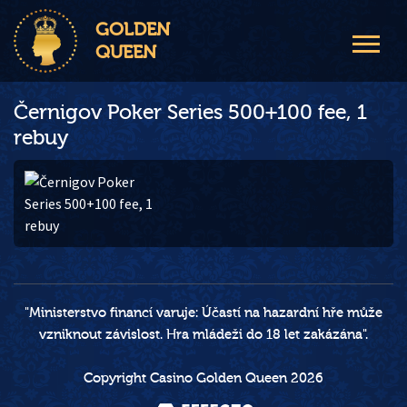
GOLDEN
QUEEN
Černigov Poker Series 500+100 fee, 1
rebuy
"Ministerstvo financí varuje: Účastí na hazardní hře může
vzniknout závislost. Hra mládeži do 18 let zakázána".
Copyright Casino Golden Queen 2026