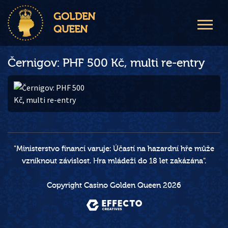
GOLDEN
QUEEN
Černigov: PHF 500 Kč, multi re-entry
"Ministerstvo financí varuje: Účastí na hazardní hře může
vzniknout závislost. Hra mládeži do 18 let zakázána".
Copyright Casino Golden Queen 2026