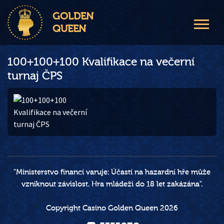
GOLDEN
QUEEN
100+100+100 Kvalifikace na večerní
turnaj ČPS
"Ministerstvo financí varuje: Účastí na hazardní hře může
vzniknout závislost. Hra mládeži do 18 let zakázána".
Copyright Casino Golden Queen 2026