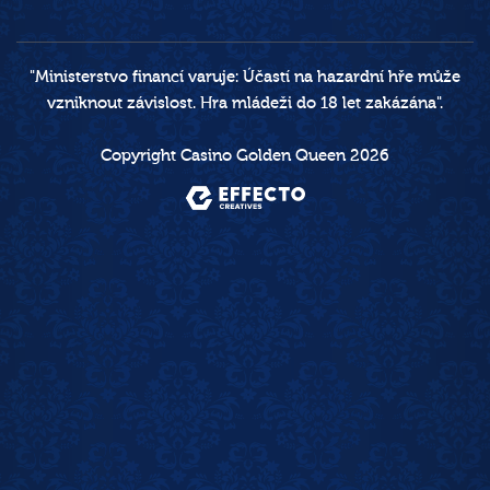
"Ministerstvo financí varuje: Účastí na hazardní hře může
vzniknout závislost. Hra mládeži do 18 let zakázána".
Copyright Casino Golden Queen 2026