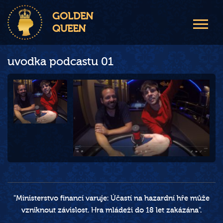
GOLDEN
QUEEN
uvodka podcastu 01
"Ministerstvo financí varuje: Účastí na hazardní hře může
vzniknout závislost. Hra mládeži do 18 let zakázána".