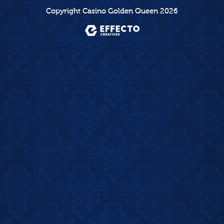
Copyright Casino Golden Queen 2026