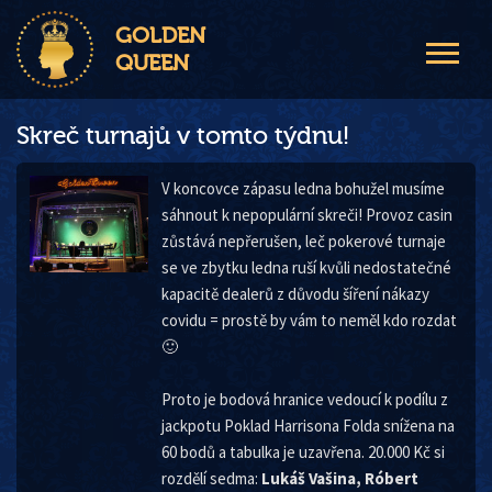
GOLDEN
QUEEN
Skreč turnajů v tomto týdnu!
V koncovce zápasu ledna bohužel musíme
sáhnout k nepopulární skreči! Provoz casin
zůstává nepřerušen, leč pokerové turnaje
se ve zbytku ledna ruší kvůli nedostatečné
kapacitě dealerů z důvodu šíření nákazy
covidu = prostě by vám to neměl kdo rozdat
🙂
Proto je bodová hranice vedoucí k podílu z
jackpotu Poklad Harrisona Folda snížena na
60 bodů a tabulka je uzavřena. 20.000 Kč si
rozdělí sedma:
Lukáš Vašina, Róbert