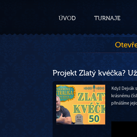
ÚVOD
TURNAJE
Otevř
Projekt Zlatý kvéčka? Už
Když Dejvák s
krásnému čísl
přinášíme jeji