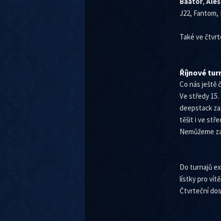
Baator
,
Aleš
J22, Fantom, 
Také ve čtvrt
Říjnové tur
Co nás ještě 
Ve středy 15.
deepstack za 
těšit i ve stř
Nemůžeme zapo
Do turnajů ex
lístky pro vít
Čtvrteční dos