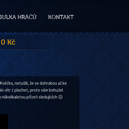
BULKA HRÁČŮ
KONTAKT
 0 Kč
Kvéčka, netušili, že se dohrabou až ke
o vítr z plachet, proto vám bohužel
a několikaletou přízeň sledujících 😉