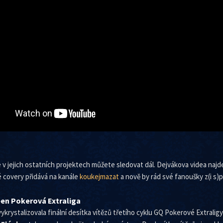
 v jejich ostatních projektech můžete sledovat dál. Dejvákova videa naj
 covery přidává na kanále
koukejmazat
a nově by rád své fanoušky z(i s)p
en Pokerová Extraliga
ykrystalizovala finální desítka vítězů třetího cyklu GQ Pokerové Extraligy