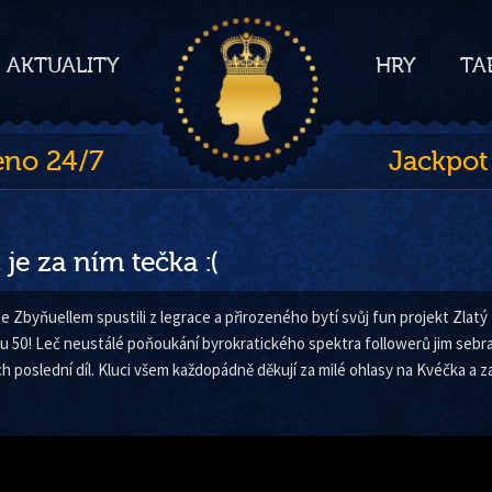
AKTUALITY
HRY
TA
eno 24/7
Jackpot
 je za ním tečka :(
e Zbyňuellem spustili z legrace a přirozeného bytí svůj fun projekt Zlatý 
u 50! Leč neustálé poňoukání byrokratického spektra followerů jim sebral
ch poslední díl. Kluci všem každopádně děkují za milé ohlasy na Kvéčka a z