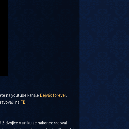
dete na youtube kanále
Dejvák forever
.
ravoval i na
FB
.
! Z dvojice v úniku se nakonec radoval