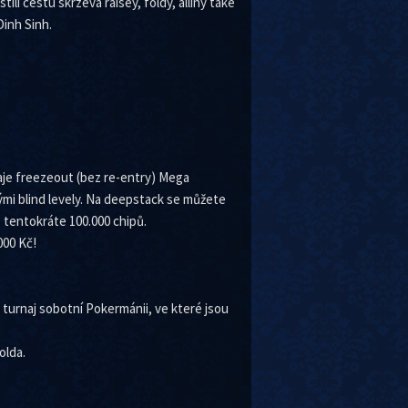
ili cestu skrzevá raisey, foldy, alliny také
inh Sinh.
hraje freezeout (bez re-entry) Mega
ými blind levely. Na deepstack se můžete
e tentokráte 100.000 chipů.
000 Kč!
ý turnaj sobotní Pokermánii, ve které jsou
olda.