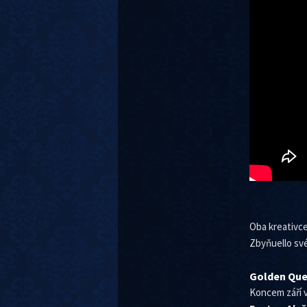
Oba kreativce
Zbyňuello své
Golden Que
Koncem září v