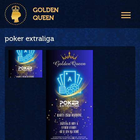
GOLDEN
QUEEN
poker extraliga