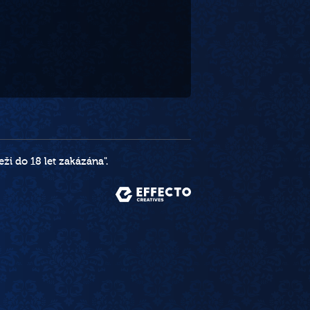
ži do 18 let zakázána".