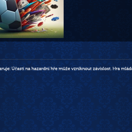
varuje: Účastí na hazardní hře může vzniknout závislost. Hra mláde