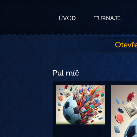
ÚVOD
TURNAJE
Otevř
Půl míč