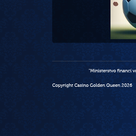
"Ministerstvo financí 
Copyright Casino Golden Queen 2026