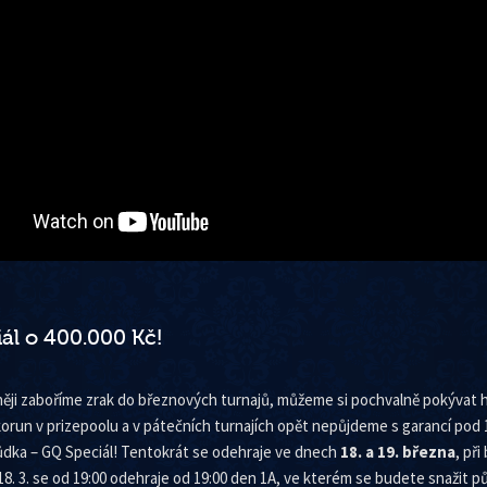
ál o 400.000 Kč!
ji zaboříme zrak do březnových turnajů, můžeme si pochvalně pokývat hl
 korun v prizepoolu a v pátečních turnajích opět nepůjdeme s garancí pod
ůdka – GQ Speciál! Tentokrát se odehraje ve dnech
18. a 19. března
, př
 18. 3. se od 19:00 odehraje od 19:00 den 1A, ve kterém se budete snažit