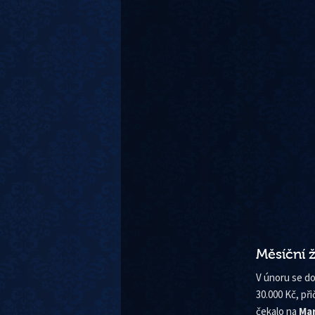
Měsíční 
V únoru se do
30.000 Kč, při
čekalo na
Ma