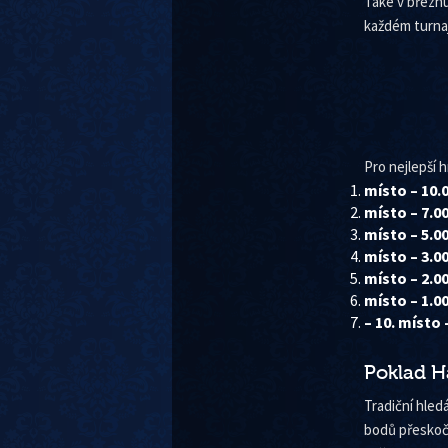
Také v březnu
každém turnaj
Pro nejlepší 
místo – 10.0
místo – 7.0
místo – 5.0
místo – 3.0
místo – 2.0
místo – 1.0
– 10. místo 
Poklad H
Tradiční hled
bodů přeskoč