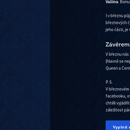
Vašina
. Bonu
I v březnu pů
březnových čt
jeho části, j
Závěrem
V březnu nás 
(hlavně se ne
Queen a Černi
P. S.
V březnovém d
facebooku, ov
chtěli vyjádři
záležitost pár
Vyplnit 