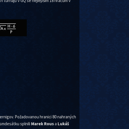
h turnajů v GQ se nejlepším 18 hráčům v
 Černigov. Požadovanou hranici 80 nahraných
smdesátku splnili
Marek Rous
a
Lukáš