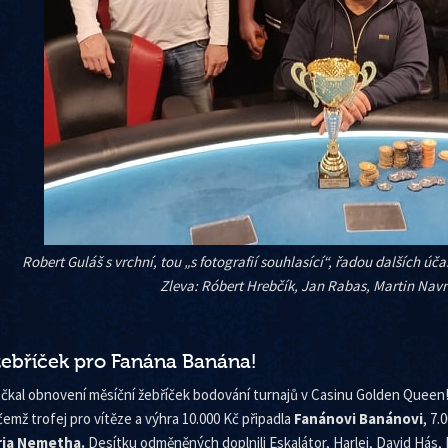
Robert Guláš s vrchní, tou „s fotografií souhlasící“, řadou dalších ú
Zleva: Róbert Hrebčík, Jan Rabas, Martin Navr
žebříček pro Fanána Banána!
čkal obnovení měsíční žebříček bodování turnajů v Casinu Golden Queen! 
čemž trofej pro vítěze a výhra 10.000 Kč připadla
Fanánovi Banánovi
, 7.
ria Nemetha.
Desítku odměněných doplnili Eskalátor, Harlej, David Hás,