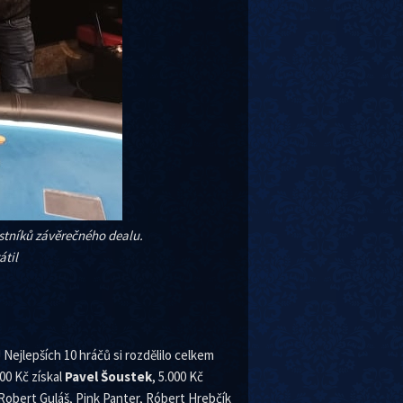
častníků závěrečného dealu.
átil
Nejlepších 10 hráčů si rozdělilo celkem
000 Kč získal
Pavel Šoustek
, 5.000 Kč
 Robert Guláš, Pink Panter, Róbert Hrebčík