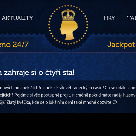
AKTUALITY
HRY
TA
eno 24/7
Jackpot
zahraje si o čtyři sta!
znových novinek čili březinek z královéhradeckých casin! Co se událo v p
jících? Pojďme si vše postupně projít, nicméně pokud máte raději hlaso
ější Zlatý kvéčka, kde se o lokálním dění také mnohé dozvíte 😉