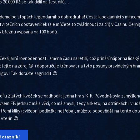
s 20.000 Kč se tak dělil na šest dílů…
jdeme po stopách legendárního dobrodruha! Cesta k pokladnici s mincem
vrtečních dostaveníček (ale můžete to zvládnout i za tři) v Casinu Černig
e v březnu vypsána na 100 bodů.
čeká jarní rovnodennost i změna času na letní, což přináší nápor na lidsk
ptejte na zdroj 😀 ) doporučuje trénovat na tyto posuny pravidelným hr
gov! Tak doražte zagrindit 😉
ílu Zlatých kvéček se nadhodila jedna hra s K-K. Původně byla zamýšlena
šem FB jednu z mála věcí, co má smysl, tedy anketu, na stránkách i v udá
t třemi kliky (cvičební podložka netřeba), můžete odpovědět na tento dotazn
 vteřin 😉
dotazník!