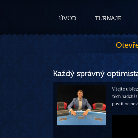
ÚVOD
TURNAJE
Otevř
Každý správný optimista 
Vítejte u bře
těch nadcháze
pustit nejnov