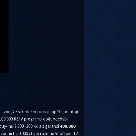
avou, že středeční turnaje opět garantují
 100.000 Kč! V programu opět nechybí
i buy-inu 2.200+200 Kč a s garancí
400.000
 původních 50.000 chipů rozmnožit během 12