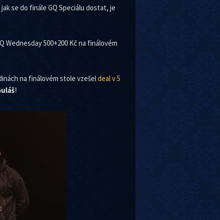
jak se do finále GQ Speciálu dostat, je
i GQ Wednesday 500+200 Kč na finálovém
dinách na finálovém stole vzešel
deal v 5
uláš
!