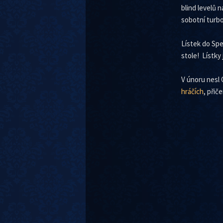
blind levelů 
sobotní turbo
Lístek do Spe
stole! Lístky
V únoru nesl 
hráčích
, přič