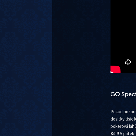
GQ Speci
Pokud pozorně
desítky tisíc
pokerová lah
Kč
!!! V pátek