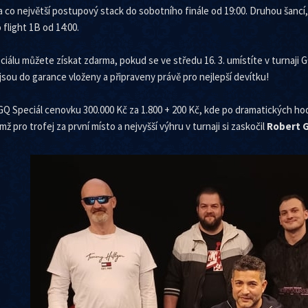
na co největší postupový stack do sobotního finále od 19:00. Druhou šancí, 
 flight 1B od 14:00.
ciálu můžete získat zdarma, pokud se ve středu 16. 3. umístíte v turnaj
 jsou do garance vloženy a připraveny právě pro nejlepší devítku!
GQ Speciál cenovku 300.000 Kč za 1.800 + 200 Kč, kde po dramatických ho
emž pro trofej za první místo a nejvyšší výhru v turnaji si zaskočil
Robert G