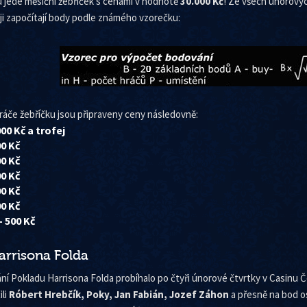
 jede měsíční žebříček s cenami v hodnotě
30.000 Kč
! Ze všech únorovýc
i započítají body podle známého vzorečku:
hráče žebříčku jsou připraveny ceny následovně:
00 Kč a trofej
00 Kč
00 Kč
00 Kč
00 Kč
00 Kč
– 500 Kč
arrisona Folda
ání Pokladu Harrisona Folda probíhalo po čtyři únorové čtvrtky v Casinu
ili
Róbert Hrebčík, Poky, Jan Fabián, Jozef Záhon
a přesně na bod o