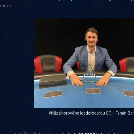
orecki.
Vítěz únorového leaderboardu GQ – Fanán Ba