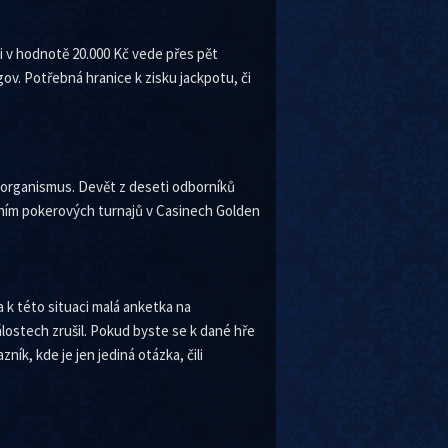
i v hodnotě 20.000 Kč vede přes pět
ov. Potřebná hranice k zisku jackpotu, či
ý organismus. Devět z deseti odborníků
aním pokerových turnajů v Casinech Golden
 k této situaci malá anketka na
lostech zrušil. Pokud byste se k dané hře
ík, kde je jen jediná otázka, čili