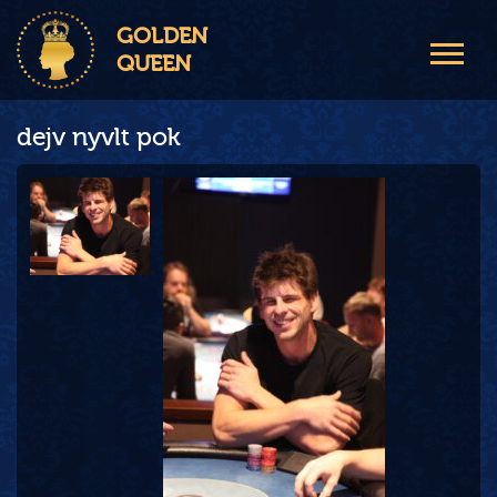
GOLDEN
QUEEN
dejv nyvlt pok